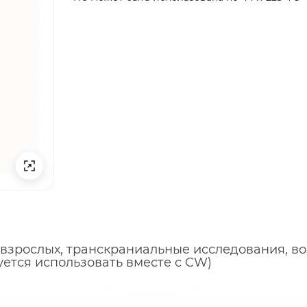
 взрослых, транскраниальные исследования, в
ется использовать вместе с CW)
ты ниже и мы
ты ниже и мы
ыгодные условия
ыгодные условия