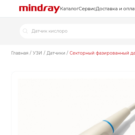
Каталог
Сервис
Доставка и опла
Поиск
товаров
Главная
/
УЗИ
/
Датчики
/
Секторный фазированный да