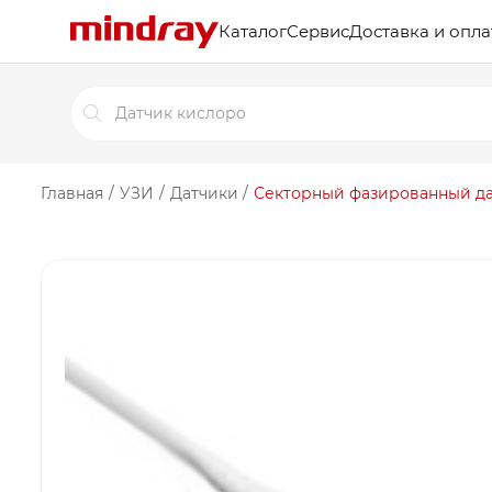
Каталог
Сервис
Доставка и опла
Поиск
товаров
Главная
/
УЗИ
/
Датчики
/
Секторный фазированный да