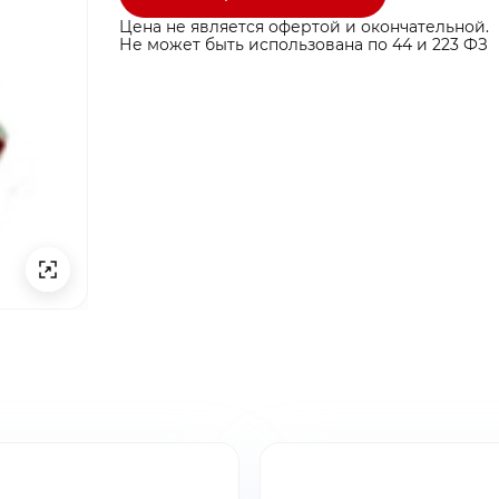
Цена не является офертой и окончательной.
Не может быть использована по 44 и 223 ФЗ
ты ниже и мы
ты ниже и мы
ыгодные условия
ыгодные условия
ина пуста
бращение!
заявку!
бавьте товар в корзину