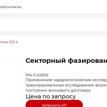
та
Контакты
тчик S12-4
Секторный фазирован
P/N: FUS8393
Применение: кардиологические исследо
транскраниальные исследования, возм
постоянно-волнового допплера
Цена по запросу
Запросить КП