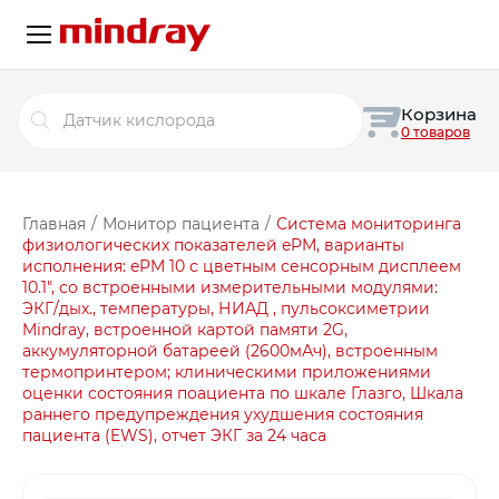
Поиск
Корзина
товаров
0 товаров
Главная
/
Монитор пациента
/
Система мониторинга
физиологических показателей ePM, варианты
исполнения: ePM 10 с цветным сенсорным дисплеем
10.1″, со встроенными измерительными модулями:
ЭКГ/дых., температуры, НИАД , пульсоксиметрии
Mindray, встроенной картой памяти 2G,
аккумуляторной батареей (2600мАч), встроенным
термопринтером; клиническими приложениями
оценки состояния поациента по шкале Глазго, Шкала
раннего предупреждения ухудшения состояния
пациента (EWS), отчет ЭКГ за 24 часа