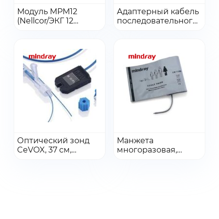
Перейти
Перейти
Модуль MPM12
Адаптерный кабель
(Nellcor/ЭКГ 12
Добавить в заказ
последовательного
Добавить в заказ
отведений/без IBP)
порта, тип C
OEM
Перейти
Перейти
Оптический зонд
Манжета
CeVOX, 37 см,
Добавить в заказ
многоразовая,
Добавить в заказ
модель PV2013L07
набедренная,
CM1205