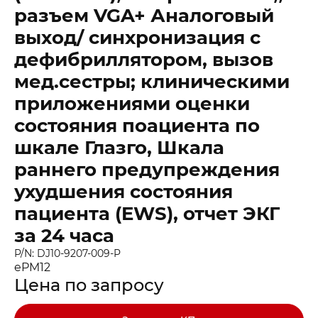
разъем VGA+ Аналоговый
выход/ синхронизация с
дефибриллятором, вызов
мед.сестры; клиническими
приложениями оценки
состояния поациента по
шкале Глазго, Шкала
раннего предупреждения
ухудшения состояния
пациента (EWS), отчет ЭКГ
за 24 часа
Заказать звонок
Быстрая покупка
P/N: DJ10-9207-009-P
Выбранные товары
ePM12
Оставьте ваши контакты ниже и
Оставьте ваши контакты ниже и
Спасибо за обращение!
Спасибо за заявку!
Цена по запросу
мы подготовим для вас
мы подготовим для вас
Ваша корзина пуста
Ваше КП скоро будет доставлено на почту
Мы скоро с вами свяжемся
выгодные условия
выгодные условия
Перейдите в каталог и добавьте товар в корзину