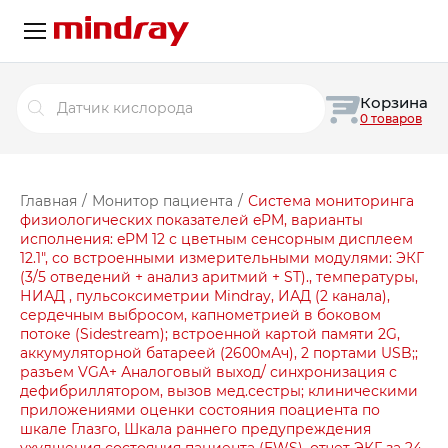
Поиск
Корзина
товаров
0 товаров
Главная
/
Монитор пациента
/
Система мониторинга
физиологических показателей ePM, варианты
исполнения: ePM 12 с цветным сенсорным дисплеем
12.1″, со встроенными измерительными модулями: ЭКГ
(3/5 отведений + анализ аритмий + ST)., температуры,
НИАД , пульсоксиметрии Mindray, ИАД (2 канала),
сердечным выбросом, капнометрией в боковом
потоке (Sidestream); встроенной картой памяти 2G,
аккумуляторной батареей (2600мАч), 2 портами USB;;
разъем VGA+ Аналоговый выход/ синхронизация с
дефибриллятором, вызов мед.сестры; клиническими
приложениями оценки состояния поациента по
шкале Глазго, Шкала раннего предупреждения
ухудшения состояния пациента (EWS), отчет ЭКГ за 24