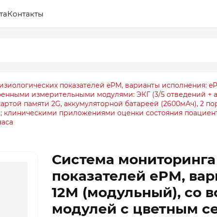
та
Контакты
зиологических показателей ePM, варианты исполнения: eP
оенными измерительными модулями: ЭКГ (3/5 отведений + ан
 картой памяти 2G, аккумуляторной батареей (2600мАч), 2 
; клиническими приложениями оценки состояния поациент
часа
Система мониторинга
показателей ePM, ва
12M (модульный), со 
модулей с цветным се