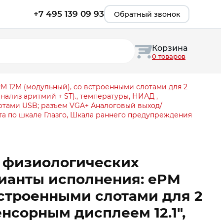
+7 495 139 09 93
Обратный звонок
Корзина
0 товаров
M 12M (модульный), со встроенными слотами для 2
ализ аритмий + ST)., температуры, НИАД ,
портами USB; разъем VGA+ Аналоговый выход/
а по шкале Глазго, Шкала раннего предупреждения
 физиологических
рианты исполнения: ePM
встроенными слотами для 2
нсорным дисплеем 12.1″,