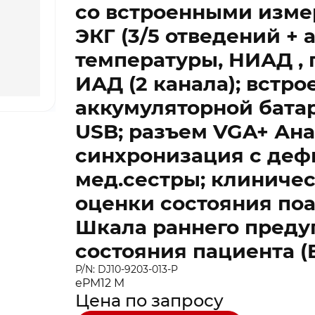
со встроенными изм
ЭКГ (3/5 отведений + 
температуры, НИАД , 
ИАД (2 канала); встро
аккумуляторной батар
USB; разъем VGA+ Ан
синхронизация с деф
мед.сестры; клинич
оценки состояния поа
Шкала раннего пред
состояния пациента (E
P/N: DJ10-9203-013-P
ePM12 M
Цена по запросу