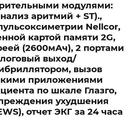
ерительными модулями:
анализ аритмий + ST).,
пульсоксиметрии Nellcor,
енной картой памяти 2G,
еей (2600мАч), 2 портами
алоговый выход/
ибриллятором, вызов
ескими приложениями
циента по шкале Глазго,
упреждения ухудшения
WS), отчет ЭКГ за 24 часа