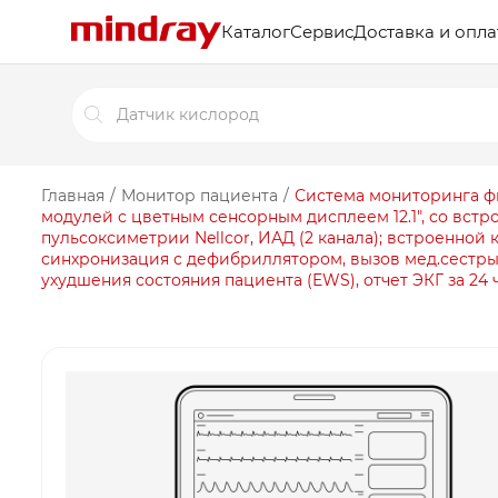
Каталог
Сервис
Доставка и опла
Поиск
товаров
Главная
/
Монитор пациента
/
Система мониторинга фи
модулей с цветным сенсорным дисплеем 12.1″, со встр
пульсоксиметрии Nellcor, ИАД (2 канала); встроенной
синхронизация с дефибриллятором, вызов мед.сестры
ухудшения состояния пациента (EWS), отчет ЭКГ за 24 