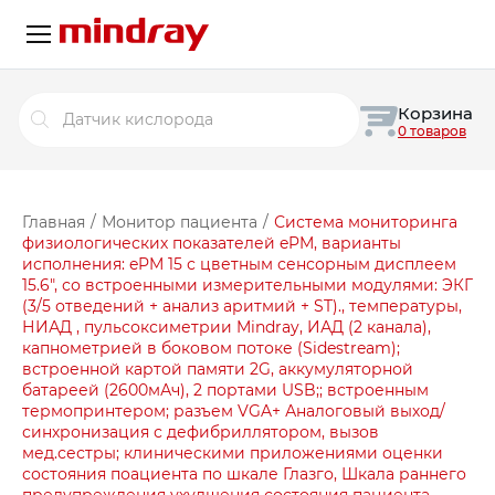
Поиск
Корзина
товаров
0 товаров
Главная
/
Монитор пациента
/
Система мониторинга
физиологических показателей ePM, варианты
исполнения: ePM 15 с цветным сенсорным дисплеем
15.6″, со встроенными измерительными модулями: ЭКГ
(3/5 отведений + анализ аритмий + ST)., температуры,
НИАД , пульсоксиметрии Mindray, ИАД (2 канала),
капнометрией в боковом потоке (Sidestream);
встроенной картой памяти 2G, аккумуляторной
батареей (2600мАч), 2 портами USB;; встроенным
термопринтером; разъем VGA+ Аналоговый выход/
синхронизация с дефибриллятором, вызов
мед.сестры; клиническими приложениями оценки
состояния поациента по шкале Глазго, Шкала раннего
предупреждения ухудшения состояния пациента