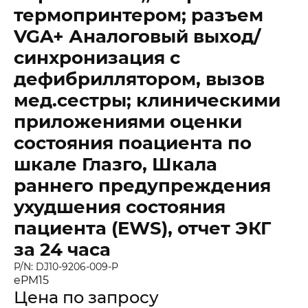
термопринтером; разъем
VGA+ Аналоговый выход/
синхронизация с
дефибриллятором, вызов
мед.сестры; клиническими
приложениями оценки
состояния поациента по
шкале Глазго, Шкала
раннего предупреждения
ухудшения состояния
пациента (EWS), отчет ЭКГ
за 24 часа
Заказать звонок
Быстрая покупка
Выбранные товары
P/N: DJ10-9206-009-P
Оставьте ваши контакты ниже и
Оставьте ваши контакты ниже и
ePM15
Спасибо за обращение!
Спасибо за заявку!
Цена по запросу
мы подготовим для вас
мы подготовим для вас
Ваша корзина пуста
Ваше КП скоро будет доставлено на почту
Мы скоро с вами свяжемся