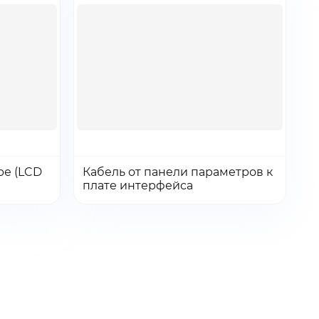
Количество:
Количество
ре (LCD
Кабель от панели параметров к
Перейти
Перейти
Добавить в заказ
плате интерфейса
товара
Кабель
от
панели
параметров
к
плате
интерфейса