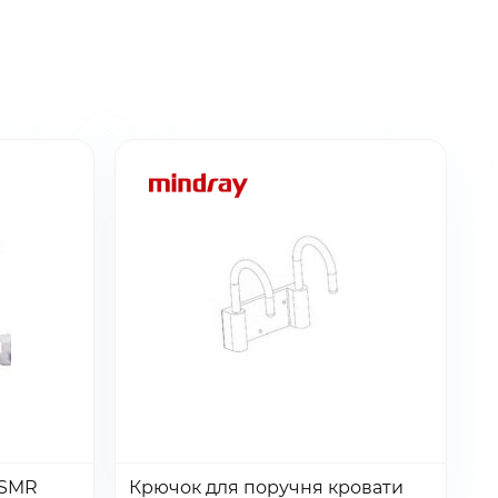
Количество:
Количество
Перейти
Перейти
Добавить в заказ
 SMR
Крючок для поручня кровати
товара