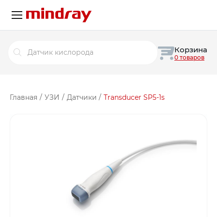
Поиск
Корзина
товаров
0 товаров
Главная
/
УЗИ
/
Датчики
/
Transducer SP5-1s