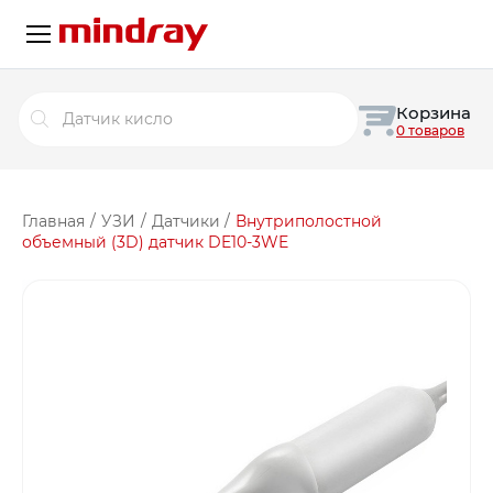
Поиск
Корзина
товаров
0 товаров
Главная
/
УЗИ
/
Датчики
/
Внутриполостной
объемный (3D) датчик DE10-3WE