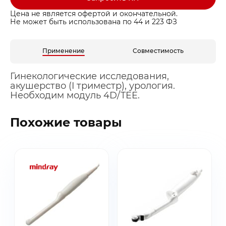
Цена не является офертой и окончательной.
Не может быть использована по 44 и 223 ФЗ
Применение
Совместимость
Гинекологические исследования,
акушерство (I триместр), урология.
Необходим модуль 4D/TEE.
Похожие товары
Заказать звонок
Быстрая покупка
Выбранные товары
Оставьте ваши контакты ниже и
Оставьте ваши контакты ниже и
Спасибо за обращение!
Спасибо за заявку!
мы подготовим для вас
мы подготовим для вас
Ваша корзина пуста
Ваше КП скоро будет доставлено на почту
Мы скоро с вами свяжемся