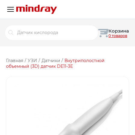
Поиск
Корзина
товаров
0 товаров
Главная
/
УЗИ
/
Датчики
/
Внутриполостной
объемный (3D) датчик DE11-3E