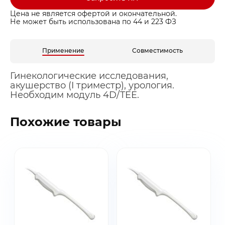
Цена не является офертой и окончательной.
Не может быть использована по 44 и 223 ФЗ
Применение
Совместимость
Гинекологические исследования,
акушерство (I триместр), урология.
Необходим модуль 4D/TEE.
Похожие товары
Заказать звонок
Быстрая покупка
Выбранные товары
Оставьте ваши контакты ниже и
Оставьте ваши контакты ниже и
Спасибо за обращение!
Спасибо за заявку!
мы подготовим для вас
мы подготовим для вас
Ваша корзина пуста
Ваше КП скоро будет доставлено на почту
Мы скоро с вами свяжемся