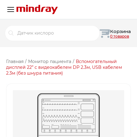
Поиск
Корзина
товаров
0 товаров
Главная
/
Монитор пациента
/
Вспомогательный
дисплей 22” с видеокабелем DP 2.3м, USB кабелем
2.3м (без шнура питания)