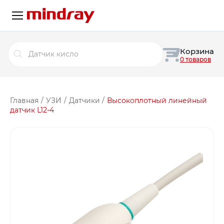
Поиск
Корзина
товаров
0 товаров
Главная
/
УЗИ
/
Датчики
/
Высокоплотный линейный
датчик L12-4