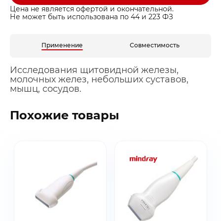
Цена не является офертой и окончательной.
Не может быть использована по 44 и 223 ФЗ
Применение
Совместимость
Исследования щитовидной железы,
молочных желез, небольших суставов,
мышц, сосудов.
Похожие товары
Заказать звонок
Быстрая покупка
Выбранные товары
Оставьте ваши контакты ниже и
Оставьте ваши контакты ниже и
Спасибо за обращение!
Спасибо за заявку!
мы подготовим для вас
мы подготовим для вас
Ваша корзина пуста
Ваше КП скоро будет доставлено на почту
Мы скоро с вами свяжемся