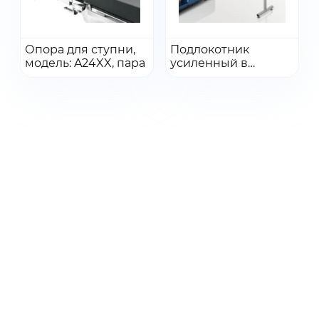
Получить КП
Перейти
Перейти
Опора для ступни,
Подлокотник
модель: A24XX, пара
Добавить в заказ
усиленный в
Добавить в заказ
комплекте с
матрасом с
эффектом памяти
формы, модель
A43XX