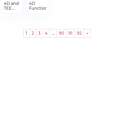
Перейти
Перейти
Получить КП
4D and
4D
TEE
Добавить в заказ
Function
Добавить в заказ
Module
1
2
3
4
…
90
91
92
→