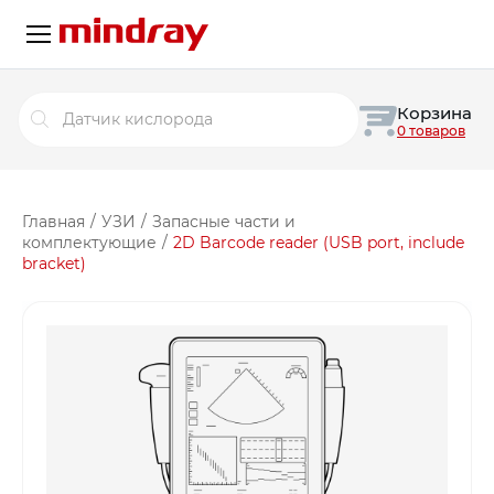
Поиск
Корзина
товаров
0 товаров
Главная
/
УЗИ
/
Запасные части и
комплектующие
/
2D Barcode reader (USB port, include
bracket)