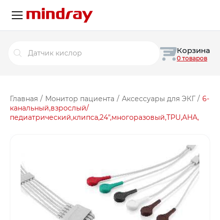
Поиск
Корзина
товаров
0 товаров
Главная
/
Монитор пациента
/
Аксессуары для ЭКГ
/
6-
канальный,взрослый/
педиатрический,клипса,24″,многоразовый,TPU,AHA,