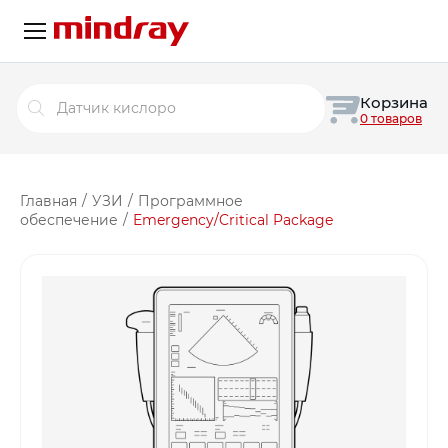
Поиск
Корзина
товаров
0 товаров
Главная
/
УЗИ
/
Программное
обеспечение
/
Emergency/Critical Package