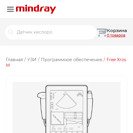
Поиск
Корзина
товаров
0 товаров
Главная
/
УЗИ
/
Программное обеспечение
/
Free Xros
M