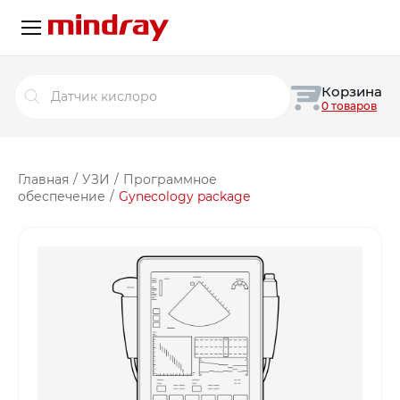
Поиск
Корзина
товаров
0 товаров
Главная
/
УЗИ
/
Программное
обеспечение
/
Gynecology package