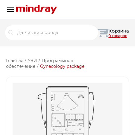
Поиск
Корзина
товаров
0 товаров
Главная
/
УЗИ
/
Программное
обеспечение
/
Gynecology package