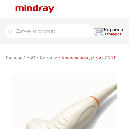
Поиск
Корзина
товаров
0 товаров
Главная
/
УЗИ
/
Датчики
/
Конвексный датчик C5-2E