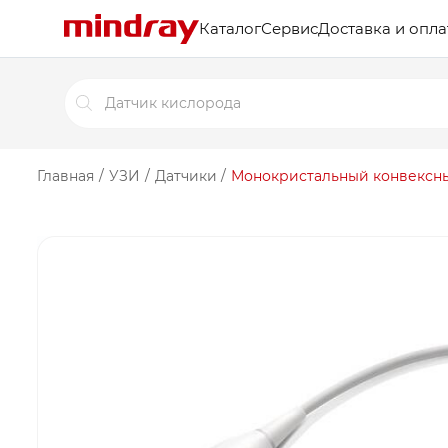
Каталог
Сервис
Доставка и опла
Поиск
товаров
Главная
/
УЗИ
/
Датчики
/
Монокристальный конвексны