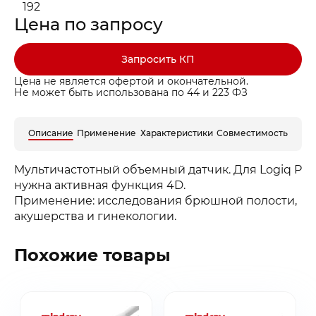
192
Цена по запросу
Запросить КП
Цена не является офертой и окончательной.
Не может быть использована по 44 и 223 ФЗ
Частота
Описание
Применение
Характеристики
Совместимость
2 - 5 МГц
Кол-во элемен
Мультичастотный объемный датчик. Для Logiq P
192
нужна активная функция 4D.
Применение: исследования брюшной полости,
акушерства и гинекологии.
Похожие товары
Заказать звонок
Быстрая покупка
Выбранные товары