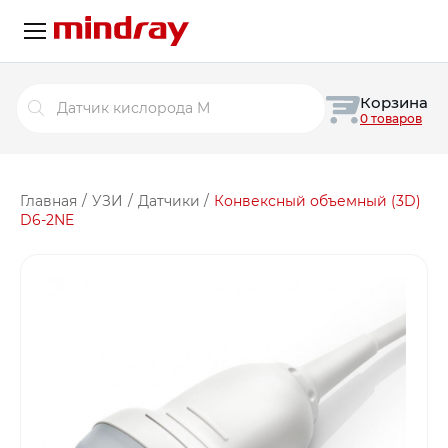
Поиск
Корзина
товаров
0 товаров
Главная
/
УЗИ
/
Датчики
/
Конвексный объемный (3D)
D6-2NE