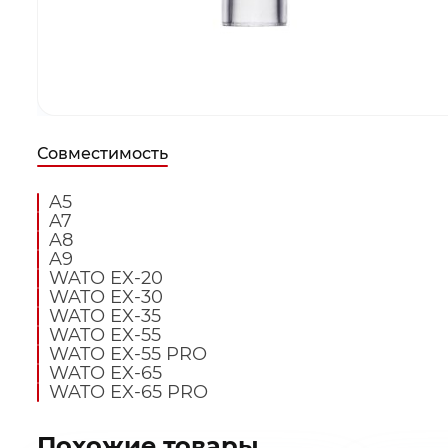
Совместимость
A5
A7
A8
A9
WATO EX-20
WATO EX-30
WATO EX-35
WATO EX-55
WATO EX-55 PRO
WATO EX-65
Оставьте ваши контак
Оставьте ваши контак
Заказать звонок
Выбранные товары
WATO EX-65 PRO
подготовим для вас в
подготовим для вас в
Похожие товары