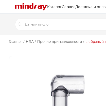
Каталог
Сервис
Доставка и опла
Поиск
товаров
Главная
/
НДА
/
Прочие принадлежности
/
L-обрзный 