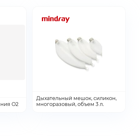
Количество:
Количество
Дыхательный мешок, силикон,
Перейти
Перейти
Добавить в заказ
ения O2
многоразовый, объем 3 л.
товара
Дыхательный
мешок,
силикон,
многоразовый,
объем