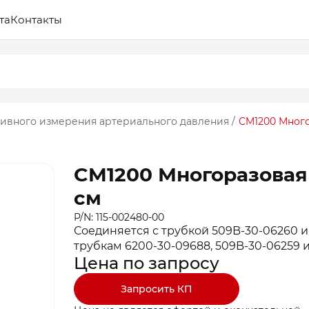
та
Контакты
зивного измерения артериального давления
/
CM1200 Много
CM1200 Многоразовая 
см
P/N: 115-002480-00
Соединяется с трубкой 509B-30-06260 и 
трубкам 6200-30-09688, 509B-30-06259 и 
Цена по запросу
Запросить КП