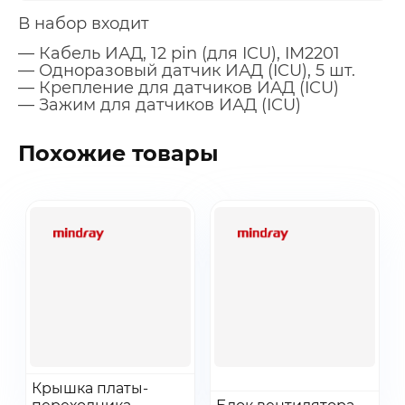
В набор входит
— Кабель ИАД, 12 pin (для ICU), IM2201
— Одноразовый датчик ИАД (ICU), 5 шт.
— Крепление для датчиков ИАД (ICU)
— Зажим для датчиков ИАД (ICU)
Похожие товары
Заказать звонок
Быстрая покупка
Выбранные товары
Оставьте ваши контакты ниже и
Оставьте ваши контакты ниже и
Спасибо за обращение!
Спасибо за заявку!
мы подготовим для вас
мы подготовим для вас
Ваша корзина пуста
Ваше КП скоро будет доставлено на почту
Мы скоро с вами свяжемся
выгодные условия
выгодные условия
Перейти
Перейти
Перейдите в каталог и добавьте товар в корзину
Крышка платы-
Добавить в заказ
Добавить в заказ