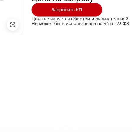
Запросить КП
Цена не является офертой и окончательной.
Не может быть использована по 44 и 223 ФЗ
ты ниже и мы
ты ниже и мы
ыгодные условия
ыгодные условия
ина пуста
бращение!
заявку!