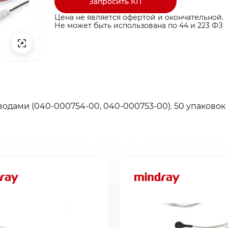
Запросить КП
Цена не является офертой и окончательной.
Не может быть использована по 44 и 223 ФЗ
одами (040-000754-00, 040-000753-00). 50 упаковок
ты ниже и мы
ты ниже и мы
ыгодные условия
ыгодные условия
ина пуста
бращение!
заявку!
бавьте товар в корзину
тавлено на почту
 свяжемся