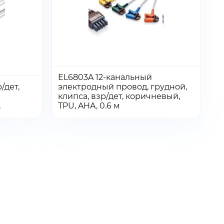
EL6803A 12-канальный
/дет,
электродный провод, грудной,
Количество:
Количество
клипса, взр/дет, коричневый,
Перейти
Перейти
Добавить в заказ
,
TPU, AHA, 0.6 м
товара
EL6803A
12-
канальный
электродный
провод,
грудной,
клипса,
взр/
ый,
дет,
коричневый,