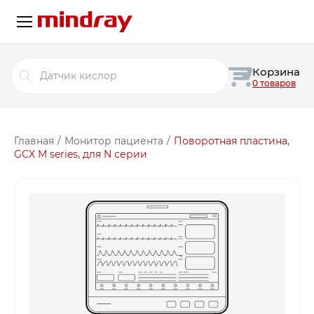
Поиск
Корзина
товаров
0 товаров
Главная
/
Монитор пациента
/
Поворотная пластина,
GCX M series, для N серии