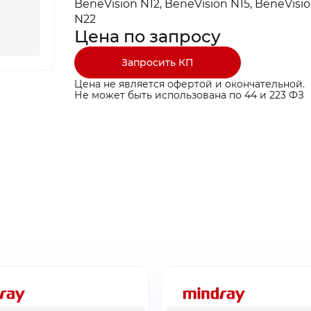
BeneVision N12, BeneVision N15, BeneVisio
N22
Цена по запросу
Запросить КП
Цена не является офертой и окончательной.
Не может быть использована по 44 и 223 ФЗ
ты ниже и мы
ты ниже и мы
ыгодные условия
ыгодные условия
ина пуста
бращение!
заявку!
бавьте товар в корзину
тавлено на почту
 свяжемся