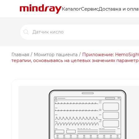
Каталог
Сервис
Доставка и опла
Поиск
товаров
Главная
/
Монитор пациента
/
Приложение: HemoSight
терапии, основываясь на целевых значениях парамет