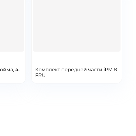
Количество:
Количество
юйма, 4-
Комплект передней части iPM 8
Перейти
Перейти
Добавить в заказ
FRU
товара
Комплект
передней
части
iPM
8
FRU