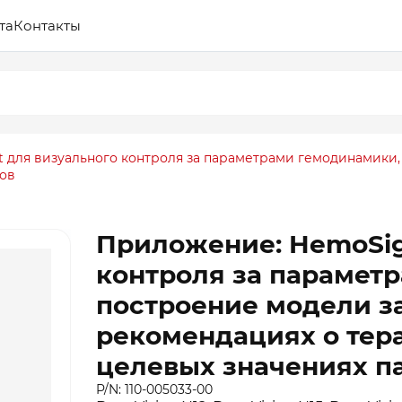
та
Контакты
 для визуального контроля за параметрами гемодинамики,
ров
Приложение: HemoSig
контроля за парамет
построение модели з
рекомендациях о тера
целевых значениях п
P/N: 110-005033-00