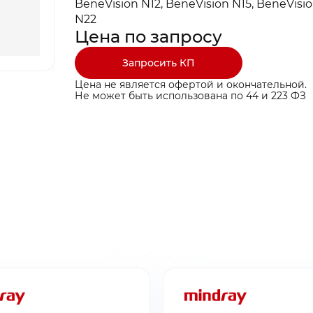
BeneVision N12, BeneVision N15, BeneVisio
N22
Цена по запросу
Запросить КП
Цена не является офертой и окончательной.
Не может быть использована по 44 и 223 ФЗ
ты ниже и мы
ты ниже и мы
ыгодные условия
ыгодные условия
ина пуста
бращение!
заявку!