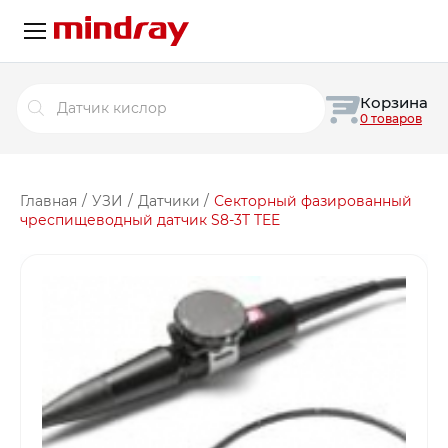
Поиск
Корзина
товаров
0 товаров
Главная
/
УЗИ
/
Датчики
/
Секторный фазированный
чреспищеводный датчик S8-3T TEE