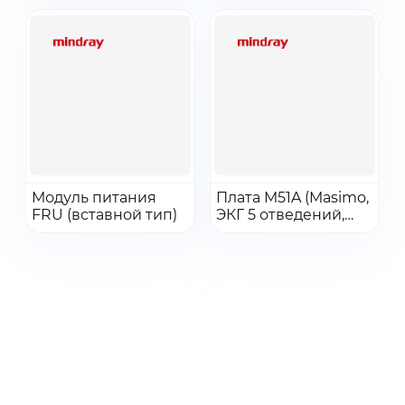
Согласен с
условиями
обработки
Получить КП
персональных данных
Получить КП
Перейти
Перейти
Модуль питания
Плата M51A (Masimo,
FRU (вставной тип)
Добавить в заказ
ЭКГ 5 отведений,
Добавить в заказ
Mortara ARR+ST) (CE)