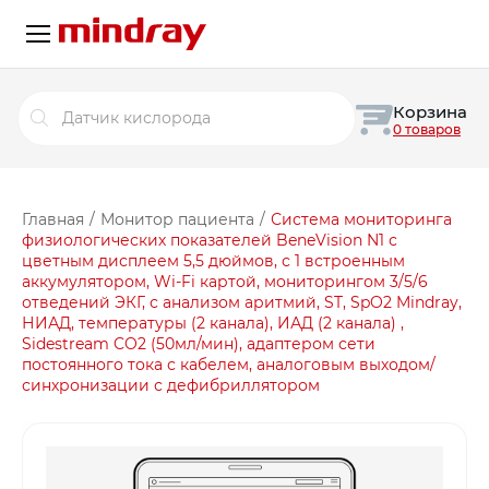
Поиск
Корзина
товаров
0 товаров
Главная
/
Монитор пациента
/
Система мониторинга
физиологических показателей BeneVision N1 с
цветным дисплеем 5,5 дюймов, с 1 встроенным
аккумулятором, Wi-Fi картой, мониторингом 3/5/6
отведений ЭКГ, с анализом аритмий, ST, SpO2 Mindray,
НИАД, температуры (2 канала), ИАД (2 канала) ,
Sidestream CO2 (50мл/мин), адаптером сети
постоянного тока с кабелем, аналоговым выходом/
синхронизации с дефибриллятором