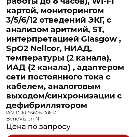
работы до 8 часов), Wi-Fi
картой, мониторингом
3/5/6/12 отведений ЭКГ, с
анализом аритмий, ST,
интерпретацией Glasgow ,
SpO2 Nellcor, НИАД,
температуры (2 канала),
ИАД (2 канала) , адаптером
сети постоянного тока с
кабелем, аналоговым
выходом/синхронизации с
дефибриллятором
P/N: DJ10-6660B-008-P
BeneVision N1
Цена по запросу