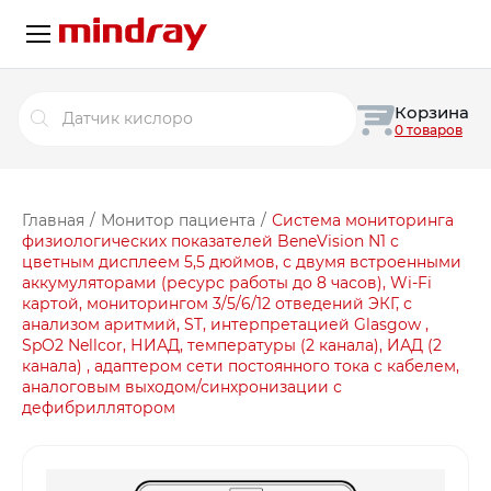
Поиск
Корзина
товаров
0 товаров
Главная
/
Монитор пациента
/
Система мониторинга
физиологических показателей BeneVision N1 с
цветным дисплеем 5,5 дюймов, с двумя встроенными
аккумуляторами (ресурс работы до 8 часов), Wi-Fi
картой, мониторингом 3/5/6/12 отведений ЭКГ, с
анализом аритмий, ST, интерпретацией Glasgow ,
SpO2 Nellcor, НИАД, температуры (2 канала), ИАД (2
канала) , адаптером сети постоянного тока с кабелем,
аналоговым выходом/синхронизации с
дефибриллятором