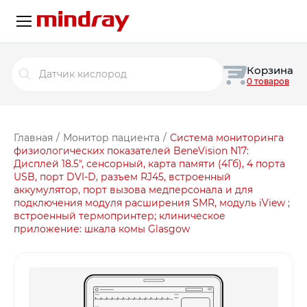
Поиск
Корзина
товаров
0 товаров
Главная
/
Монитор пациента
/
Система мониторинга
физиологических показателей BeneVision N17:
Дисплей 18.5″, сенсорный, карта памяти (4Гб), 4 порта
USB, порт DVI-D, разъем RJ45, встроенный
аккумулятор, порт вызова медперсонала и для
подключения модуля расширения SMR, модуль iView ;
встроенный термопринтер; клиническое
приложение: шкала комы Glasgow