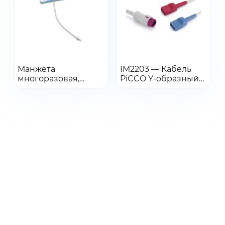
Получить КП
персональных данных
Получить КП
Перейти
Перейти
Манжета
IM2203 — Кабель
многоразовая,
Добавить в заказ
PiCCO Y-образный
Добавить в заказ
мал.дет,
IBP (артериальное и
бескамерная, с
центральное
коннектором, 8-15
венозное давление)
см, CM1300E