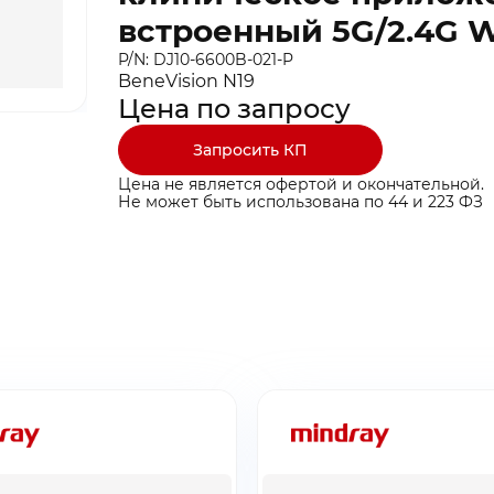
встроенный 5G/2.4G W
P/N: DJ10-6600B-021-P
BeneVision N19
Цена по запросу
Запросить КП
Цена не является офертой и окончательной.
Не может быть использована по 44 и 223 ФЗ
ты ниже и мы
ты ниже и мы
ыгодные условия
ыгодные условия
ина пуста
бращение!
заявку!
бавьте товар в корзину