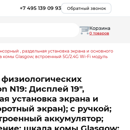
+7 495 139 09 93
Обратный звонок
Корзина
0 товаров
нсорный , раздельная установка экрана и основного
а комы Glasgow; встроенный 5G/2.4G Wi-Fi модуль
 физиологических
n N19: Дисплей 19″,
ая установка экрана и
ротный экран); с ручкой;
строенный аккумулятор;
ние: шкала комы Glasgow;