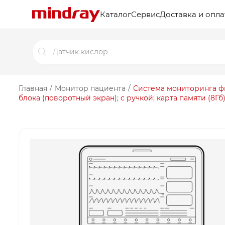
Каталог
Сервис
Доставка и опла
Поиск
товаров
Главная
/
Монитор пациента
/
Система мониторинга фи
блока (поворотный экран); с ручкой; карта памяти (8