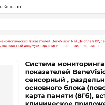
та
Контакты
зиологических показателей BeneVision N19: Дисплей 19″, се
Гб), встроенный аккумулятор; клиническое приложение: шкал
Система мониторинга
показателей BeneVisio
сенсорный , раздельн
основного блока (пово
карта памяти (8Гб), в
клиническое приложе