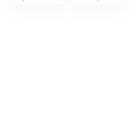
WiFi (новый
материал)