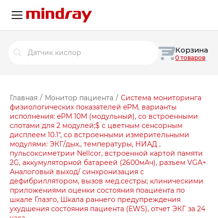
Поиск
Корзина
товаров
0 товаров
Главная
/
Монитор пациента
/
Система мониторинга
физиологических показателей ePM, варианты
исполнения: ePM 10M (модульный), со встроенными
слотами для 2 модулей;$ с цветным сенсорным
дисплеем 10.1″, со встроенными измерительными
модулями: ЭКГ/дых., температуры, НИАД ,
пульсоксиметрии Nellcor, встроенной картой памяти
2G, аккумуляторной батареей (2600мАч), разъем VGA+
Аналоговый выход/ синхронизация с
дефибриллятором, вызов мед.сестры; клиническими
приложениями оценки состояния поациента по
шкале Глазго, Шкала раннего предупреждения
ухудшения состояния пациента (EWS), отчет ЭКГ за 24
часа