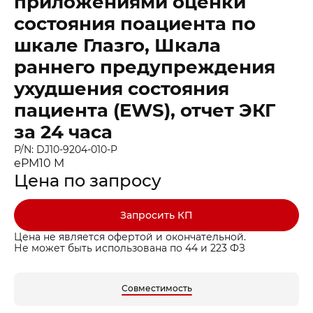
приложениями оценки
состояния поациента по
шкале Глазго, Шкала
раннего предупреждения
ухудшения состояния
пациента (EWS), отчет ЭКГ
за 24 часа
P/N: DJ10-9204-010-P
ePM10 M
Цена по запросу
Заказать звонок
Быстрая покупка
Выбранные товары
Запросить КП
Оставьте ваши контакты ниже и
Оставьте ваши контакты ниже и
Спасибо за обращение!
Спасибо за заявку!
Цена не является офертой и окончательной.
мы подготовим для вас
мы подготовим для вас
Ваша корзина пуста
Ваше КП скоро будет доставлено на почту
Мы скоро с вами свяжемся
Не может быть использована по 44 и 223 ФЗ
выгодные условия
выгодные условия
Перейдите в каталог и добавьте товар в корзину
Совместимость
Имя
Имя
Перейти в каталог