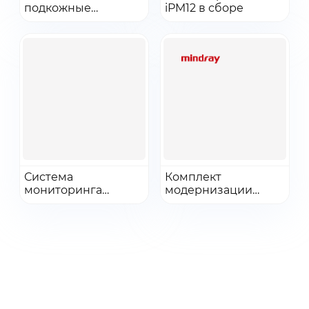
подкожные
Добавить в заказ
iPM12 в сборе
Добавить в заказ
электроды для ЭЭГ,
однораз, длина 10
мм, взр/дет, 10 шт
Перейти
Перейти
Система
Комплект
мониторинга
Добавить в заказ
модернизации
Добавить в заказ
физиологических
сенсорного экрана
показателей ePM,
(10 дюймов)
варианты
исполнения: ePM 10
с цветным
сенсорным
дисплеем 10.1″, со
встроенными
измерительными