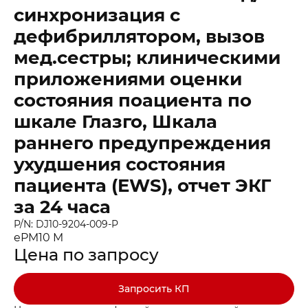
синхронизация с
дефибриллятором, вызов
мед.сестры; клиническими
приложениями оценки
состояния поациента по
шкале Глазго, Шкала
раннего предупреждения
ухудшения состояния
пациента (EWS), отчет ЭКГ
за 24 часа
P/N: DJ10-9204-009-P
Заказать звонок
Быстрая покупка
ePM10 M
Выбранные товары
Цена по запросу
Оставьте ваши контакты ниже и
Оставьте ваши контакты ниже и
Спасибо за обращение!
Спасибо за заявку!
мы подготовим для вас
мы подготовим для вас
Ваша корзина пуста
Ваше КП скоро будет доставлено на почту
Мы скоро с вами свяжемся
Запросить КП
выгодные условия
выгодные условия
Перейдите в каталог и добавьте товар в корзину