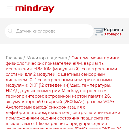
Поиск
Корзина
товаров
0 товаров
Главная
/
Монитор пациента
/
Система мониторинга
физиологических показателей ePM, варианты
исполнения: ePM 10M (модульный), со встроенными
слотами для 2 модулей; с цветным сенсорным
дисплеем 10.1″, со встроенными измерительными
модулями: ЭКГ (12 отведений)/дых., температуры,
НИАД , пульсоксиметрии Mindray, встроенным
термопринтером; встроенной картой памяти 2G,
аккумуляторной батареей (2600мАч), разъем VGA+
Аналоговый выход/ синхронизация с
дефибриллятором, вызов мед.сестры; клиническими
приложениями оценки состояния поациента по
шкале Глазго, Шкала раннего предупреждения
ухудшения состояния пациента (EWS), отчет ЭКГ за 24