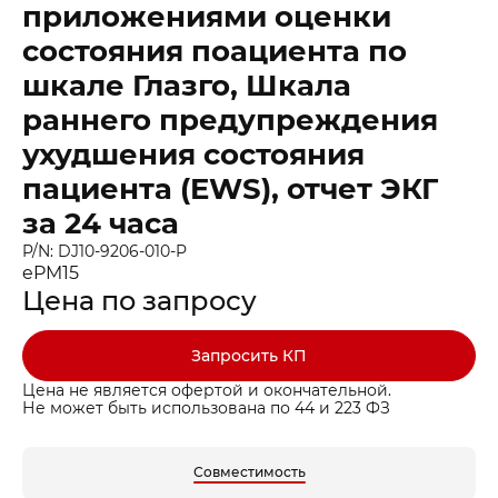
приложениями оценки
состояния поациента по
шкале Глазго, Шкала
раннего предупреждения
ухудшения состояния
пациента (EWS), отчет ЭКГ
за 24 часа
P/N: DJ10-9206-010-P
ePM15
Цена по запросу
Заказать звонок
Быстрая покупка
Выбранные товары
Запросить КП
Оставьте ваши контакты ниже и
Оставьте ваши контакты ниже и
Спасибо за обращение!
Спасибо за заявку!
мы подготовим для вас
мы подготовим для вас
Ваша корзина пуста
Цена не является офертой и окончательной.
Ваше КП скоро будет доставлено на почту
Мы скоро с вами свяжемся
Не может быть использована по 44 и 223 ФЗ
выгодные условия
выгодные условия
Перейдите в каталог и добавьте товар в корзину
Имя
Имя
Совместимость
Перейти в каталог