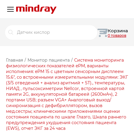
Поиск
Корзина
товаров
0 товаров
Главная
/
Монитор пациента
/
Система мониторинга
физиологических показателей ePM, варианты
исполнения: ePM 15 с цветным сенсорным дисплеем
15.6″, со встроенными измерительными модулями: ЭКГ
(3/5 отведений + анализ аритмий + ST)., температуры,
НИАД , пульсоксиметрии Nellcor, встроенной картой
памяти 2G, аккумуляторной батареей (2600мАч), 2
портами USB; разъем VGA+ Аналоговый выход/
синхронизация с дефибриллятором, вызов
мед.сестры; клиническими приложениями оценки
состояния поациента по шкале Глазго, Шкала раннего
предупреждения ухудшения состояния пациента
(EWS), отчет ЭКГ за 24 часа