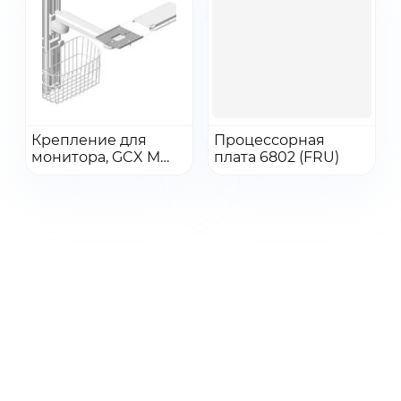
Перейти
Перейти
Крепление для
Процессорная
монитора, GCX M
Добавить в заказ
плата 6802 (FRU)
Добавить в заказ
series 12″
поворотное плечо,
настенное/на
потолочную
консоль/НДА