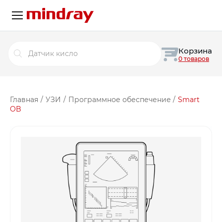
Поиск
Корзина
товаров
0 товаров
Главная
/
УЗИ
/
Программное обеспечение
/
Smart
OB