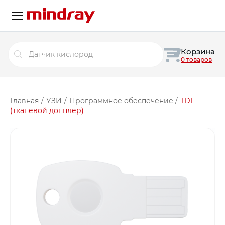
Поиск
Корзина
товаров
0 товаров
Главная
/
УЗИ
/
Программное обеспечение
/
TDI
(тканевой допплер)