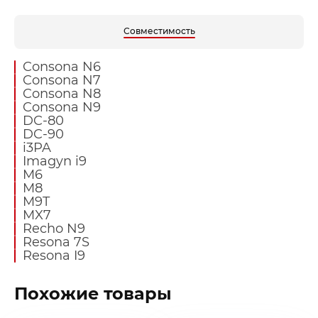
Совместимость
Consona N6
Consona N7
Consona N8
Consona N9
DC-80
DC-90
i3PA
Imagyn i9
M6
M8
M9T
MX7
Recho N9
Resona 7S
Resona I9
Похожие товары