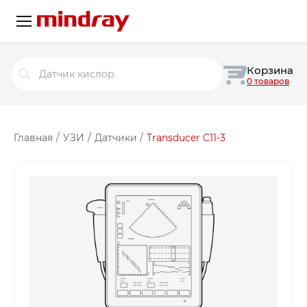
Поиск
Корзина
товаров
0 товаров
Главная
/
УЗИ
/
Датчики
/
Transducer C11-3