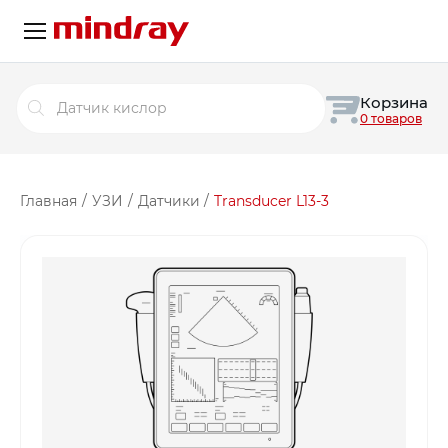
Поиск
Корзина
товаров
0 товаров
Главная
/
УЗИ
/
Датчики
/
Transducer L13-3