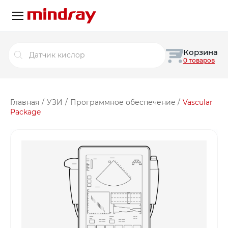
Поиск
Корзина
товаров
0 товаров
Главная
/
УЗИ
/
Программное обеспечение
/
Vascular
Package