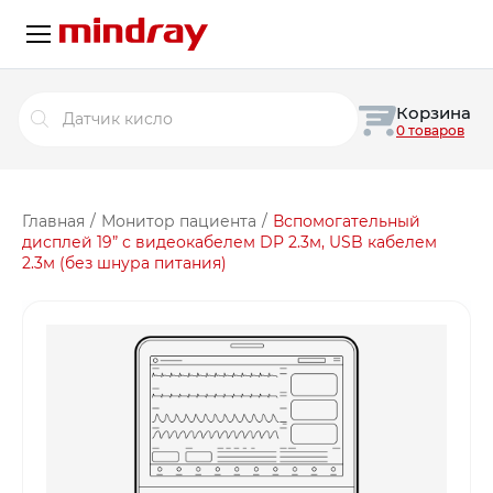
Поиск
Корзина
товаров
0 товаров
Главная
/
Монитор пациента
/
Вспомогательный
дисплей 19” с видеокабелем DP 2.3м, USB кабелем
2.3м (без шнура питания)