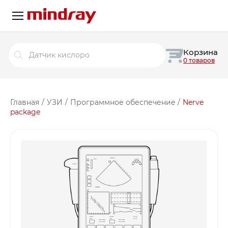
Поиск
Корзина
товаров
0 товаров
Главная
/
УЗИ
/
Программное обеспечение
/
Nerve
package