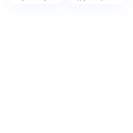
VS-600 для
(без основной
температуры
платы)